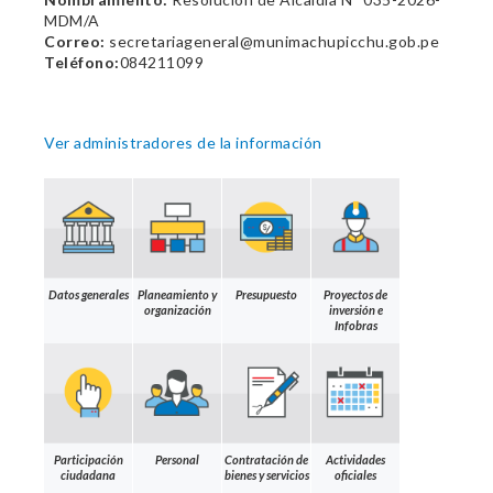
MDM/A
Correo:
secretariageneral@munimachupicchu.gob.pe
Teléfono:
084211099
Ver administradores de la información
Datos generales
Planeamiento y
Presupuesto
Proyectos de
organización
inversión e
Infobras
Participación
Personal
Contratación de
Actividades
ciudadana
bienes y servicios
oficiales