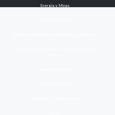
Energía y Minas
Gestión municipal
Identidad, Nacimiento, Matrimonio y Defunción
Infraestructura, Comunicaciones y Servicios
Públicos
Inmuebles y Vivienda
Medio Ambiente
Migración, Turismo y Viajes
Otros