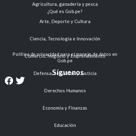
Agricultura, ganadería y pesca
¿Qué es Gob.pe?
Arte, Deporte y Cultura
Ciencia, Tecnología e Innovación
Política de privacidad para el manejo de datos en
Comercio, Negocio y Emprendimiento
Gob.pe
Síguenos
Defensa, Seguridad y Justicia
Derechos Humanos
Economía y Finanzas
Educación