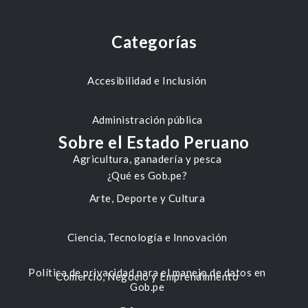
Categorías
Accesibilidad e Inclusión
Administración pública
Sobre el Estado Peruano
Agricultura, ganadería y pesca
¿Qué es Gob.pe?
Arte, Deporte y Cultura
Ciencia, Tecnología e Innovación
Política de privacidad para el manejo de datos en
Comercio, Negocio y Emprendimiento
Gob.pe