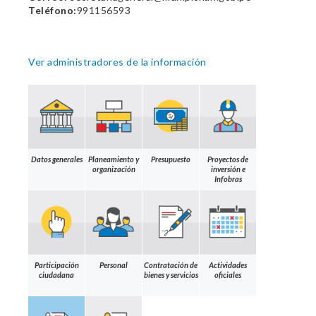
Teléfono:
991156593
Ver administradores de la información
Datos generales
Planeamiento y
Presupuesto
Proyectos de
organización
inversión e
Infobras
Participación
Personal
Contratación de
Actividades
ciudadana
bienes y servicios
oficiales