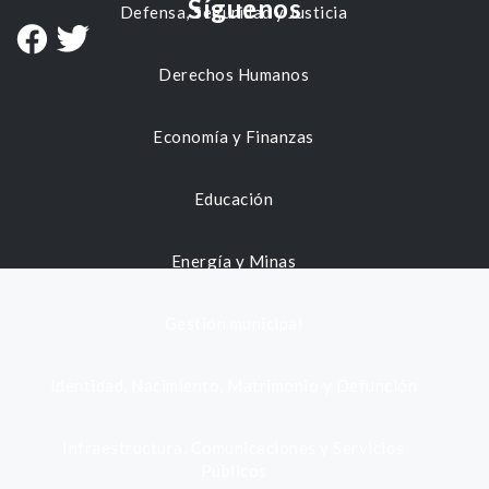
Síguenos
Defensa, Seguridad y Justicia
Derechos Humanos
Economía y Finanzas
Educación
Energía y Minas
Gestión municipal
Identidad, Nacimiento, Matrimonio y Defunción
Infraestructura, Comunicaciones y Servicios
Públicos