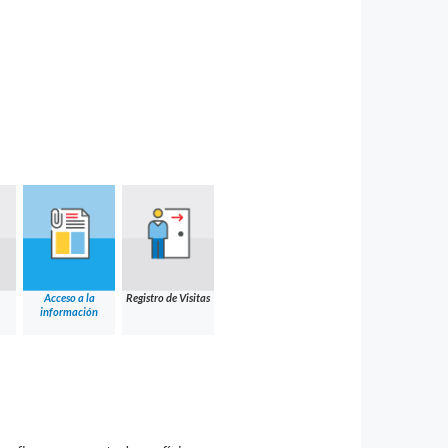
Acceso a la
Registro de Visitas
información