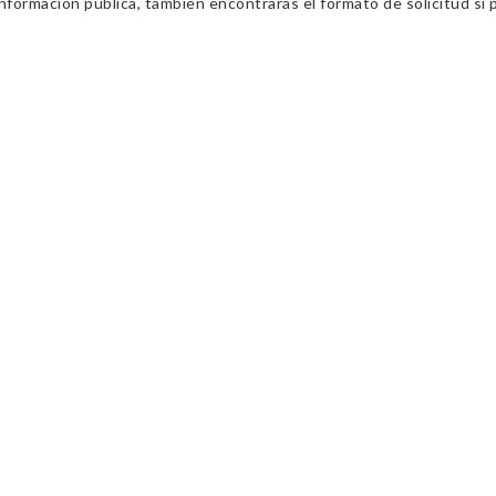
información pública, también encontrarás el formato de solicitud si p