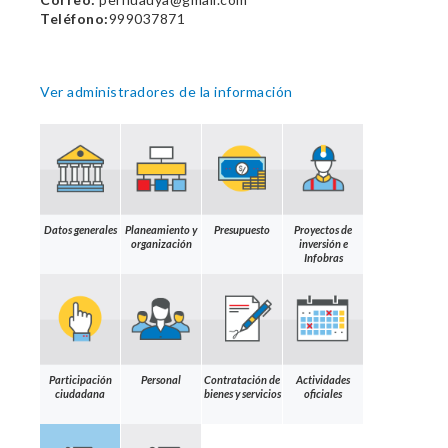
Teléfono:
999037871
Ver administradores de la información
Datos generales
Planeamiento y
Presupuesto
Proyectos de
organización
inversión e
Infobras
Participación
Personal
Contratación de
Actividades
ciudadana
bienes y servicios
oficiales