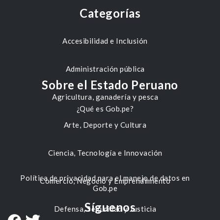
Categorías
Accesibilidad e Inclusión
Administración pública
Sobre el Estado Peruano
Agricultura, ganadería y pesca
¿Qué es Gob.pe?
Arte, Deporte y Cultura
Ciencia, Tecnología e Innovación
Política de privacidad para el manejo de datos en
Comercio, Negocio y Emprendimiento
Gob.pe
Síguenos
Defensa, Seguridad y Justicia