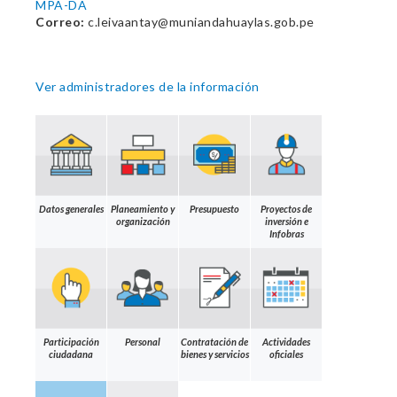
MPA-DA
Correo:
c.leivaantay@muniandahuaylas.gob.pe
Ver administradores de la información
Datos generales
Planeamiento y
Presupuesto
Proyectos de
organización
inversión e
Infobras
Participación
Personal
Contratación de
Actividades
ciudadana
bienes y servicios
oficiales