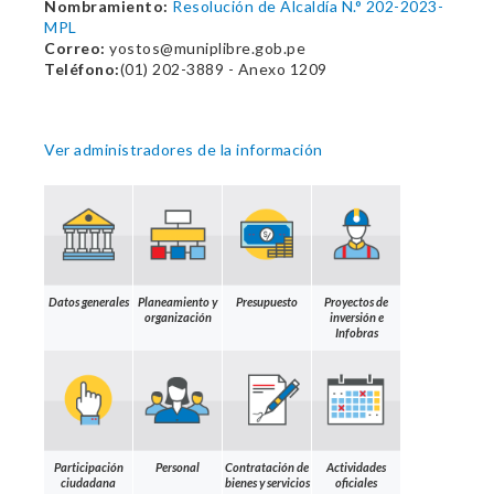
Nombramiento:
Resolución de Alcaldía N.° 202-2023-
MPL
Correo:
yostos@muniplibre.gob.pe
Teléfono:
(01) 202-3889 - Anexo 1209
Ver administradores de la información
Datos generales
Planeamiento y
Presupuesto
Proyectos de
organización
inversión e
Infobras
Participación
Personal
Contratación de
Actividades
ciudadana
bienes y servicios
oficiales