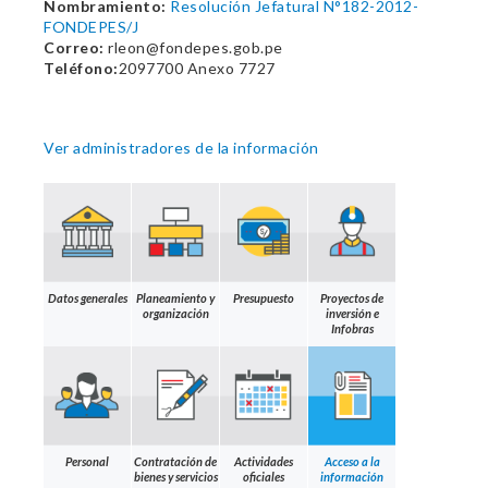
Nombramiento:
Resolución Jefatural N°182-2012-
FONDEPES/J
Correo:
rleon@fondepes.gob.pe
Teléfono:
2097700 Anexo 7727
Ver administradores de la información
Datos generales
Planeamiento y
Presupuesto
Proyectos de
organización
inversión e
Infobras
Personal
Contratación de
Actividades
Acceso a la
bienes y servicios
oficiales
información