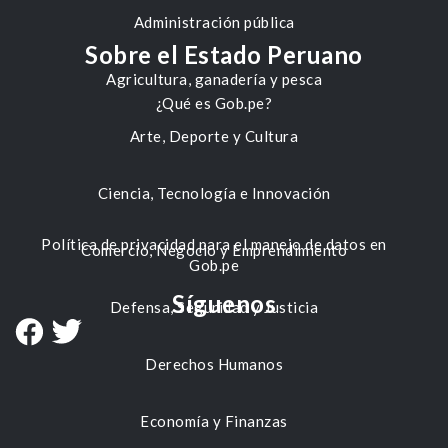
Administración pública
Sobre el Estado Peruano
Agricultura, ganadería y pesca
¿Qué es Gob.pe?
Arte, Deporte y Cultura
Ciencia, Tecnología e Innovación
Política de privacidad para el manejo de datos en
Comercio, Negocio y Emprendimiento
Gob.pe
Síguenos
Defensa, Seguridad y Justicia
Derechos Humanos
Economía y Finanzas