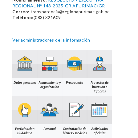
REGIONAL N° 143-2025-GR.APURIMAC/GR
Correo:
transparencia@regionapurimac.gob.pe
Teléfono:
(083) 321609
Ver administradores de la información
Datos generales
Planeamiento y
Presupuesto
Proyectos de
organización
inversión e
Infobras
Participación
Personal
Contratación de
Actividades
ciudadana
bienes y servicios
oficiales