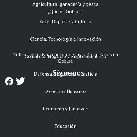
Agricultura, ganadería y pesca
¿Qué es Gob.pe?
Arte, Deporte y Cultura
Ciencia, Tecnología e Innovación
Política de privacidad para el manejo de datos en
Comercio, Negocio y Emprendimiento
Gob.pe
Síguenos
Defensa, Seguridad y Justicia
Derechos Humanos
Economía y Finanzas
Educación