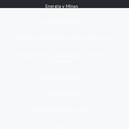
Energía y Minas
Gestión municipal
Identidad, Nacimiento, Matrimonio y Defunción
Infraestructura, Comunicaciones y Servicios
Públicos
Inmuebles y Vivienda
Medio Ambiente
Migración, Turismo y Viajes
Otros