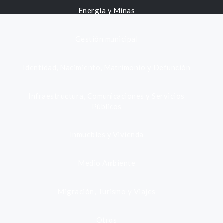
Energía y Minas
Gestión municipal
Identidad, Nacimiento, Matrimonio y Defunción
Infraestructura, Comunicaciones y Servicios
Públicos
Inmuebles y Vivienda
Medio Ambiente
Migración, Turismo y Viajes
Otros