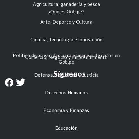
Agricultura, ganadería y pesca
¿Qué es Gob.pe?
Arte, Deporte y Cultura
Ciencia, Tecnología e Innovación
Política de privacidad para el manejo de datos en
Comercio, Negocio y Emprendimiento
Gob.pe
Síguenos
Defensa, Seguridad y Justicia
Derechos Humanos
Economía y Finanzas
Educación