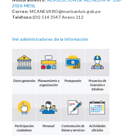
2026-MDSL
Correo:
MCANEVARO@munisanluis.gob.pe
Teléfono:
(01) 514 3547 Anexo 212
Ver administradores de la información
Datos generales
Planeamiento y
Presupuesto
Proyectos de
organización
inversión e
Infobras
Participación
Personal
Contratación de
Actividades
ciudadana
bienes y servicios
oficiales