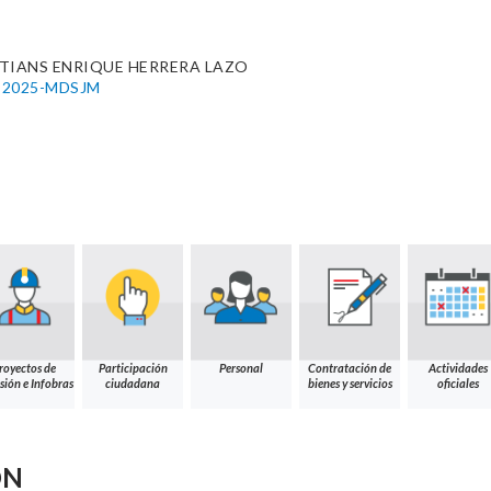
TIANS ENRIQUE HERRERA LAZO
12-2025-MDSJM
e
royectos de
Participación
Personal
Contratación de
Actividades
sión e Infobras
ciudadana
bienes y servicios
oficiales
ÓN