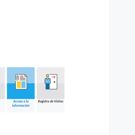
Acceso a la
Registro de Visitas
información