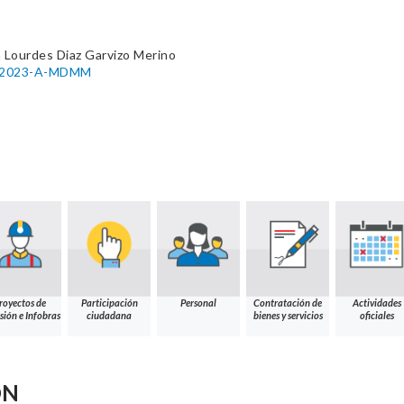
 Lourdes Diaz Garvizo Merino
05-2023-A-MDMM
royectos de
Participación
Personal
Contratación de
Actividades
sión e Infobras
ciudadana
bienes y servicios
oficiales
ÓN