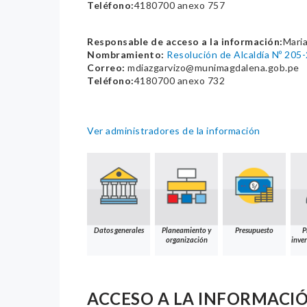
Teléfono:
4180700 anexo 757
Responsable de acceso a la información:
Maria
Nombramiento:
Resolución de Alcaldía Nº 2
Correo:
mdiazgarvizo@munimagdalena.gob.pe
Teléfono:
4180700 anexo 732
Ver administradores de la información
Datos generales
Planeamiento y
Presupuesto
P
organización
inver
ACCESO A LA INFORMACI