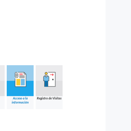
Acceso a la
Registro de Visitas
información