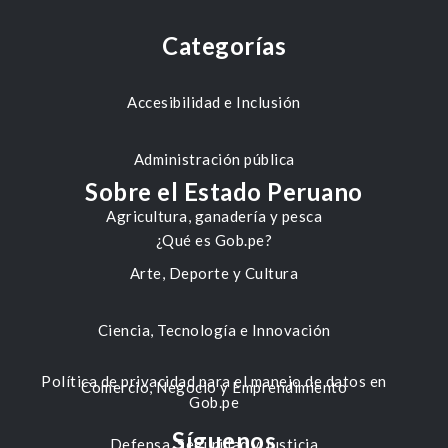
Categorías
Accesibilidad e Inclusión
Administración pública
Sobre el Estado Peruano
Agricultura, ganadería y pesca
¿Qué es Gob.pe?
Arte, Deporte y Cultura
Ciencia, Tecnología e Innovación
Política de privacidad para el manejo de datos en
Comercio, Negocio y Emprendimiento
Gob.pe
Síguenos
Defensa, Seguridad y Justicia