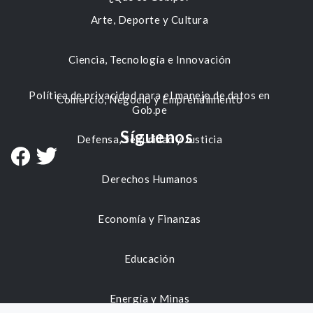
Arte, Deporte y Cultura
Ciencia, Tecnología e Innovación
Política de privacidad para el manejo de datos en
Comercio, Negocio y Emprendimiento
Gob.pe
Síguenos
Defensa, Seguridad y Justicia
Derechos Humanos
Economía y Finanzas
Educación
Energía y Minas