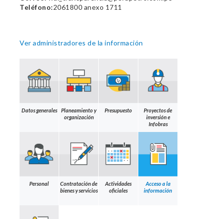
Teléfono:
2061800 anexo 1711
Ver administradores de la información
Datos generales
Planeamiento y
Presupuesto
Proyectos de
organización
inversión e
Infobras
Personal
Contratación de
Actividades
Acceso a la
bienes y servicios
oficiales
información