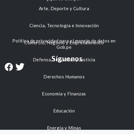
Arte, Deporte y Cultura
Ciencia, Tecnología e Innovación
Política de privacidad para el manejo de datos en
Comercio, Negocio y Emprendimiento
Gob.pe
Síguenos
Defensa, Seguridad y Justicia
Derechos Humanos
Economía y Finanzas
Educación
Energía y Minas