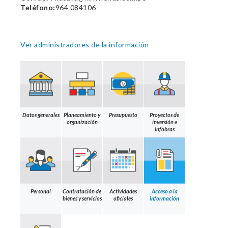
Teléfono:
964 084106
Ver administradores de la información
Datos generales
Planeamiento y
Presupuesto
Proyectos de
organización
inversión e
Infobras
Personal
Contratación de
Actividades
Acceso a la
bienes y servicios
oficiales
información