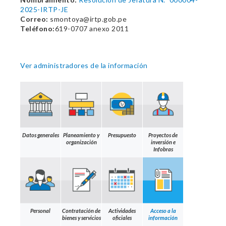
2025-IRTP-JE
Correo:
smontoya@irtp.gob.pe
Teléfono:
619-0707 anexo 2011
Ver administradores de la información
Datos generales
Planeamiento y
Presupuesto
Proyectos de
organización
inversión e
Infobras
Personal
Contratación de
Actividades
Acceso a la
bienes y servicios
oficiales
información