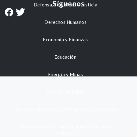
Síguenos
Defensa, Seguridad y Justicia
Derechos Humanos
Economía y Finanzas
Educación
Energía y Minas
Gestión municipal
Identidad, Nacimiento, Matrimonio y Defunción
Infraestructura, Comunicaciones y Servicios
Públicos