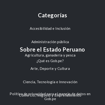
Categorías
Accesibilidad e Inclusión
Administración pública
Sobre el Estado Peruano
Agricultura, ganadería y pesca
¿Qué es Gob.pe?
Arte, Deporte y Cultura
Ciencia, Tecnología e Innovación
Política de privacidad para el manejo de datos en
Comercio, Negocio y Emprendimiento
Gob.pe