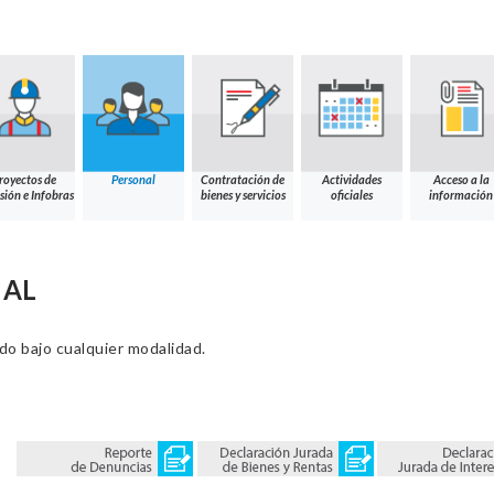
royectos de
Personal
Contratación de
Actividades
Acceso a la
sión e Infobras
bienes y servicios
oficiales
información
NAL
ado bajo cualquier modalidad.