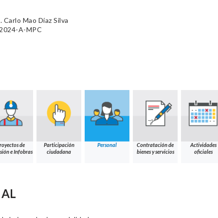
 Carlo Mao Díaz Silva
3-2024-A-MPC
royectos de
Participación
Personal
Contratación de
Actividades
sión e Infobras
ciudadana
bienes y servicios
oficiales
NAL