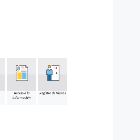
Acceso a la
Registro de Visitas
información