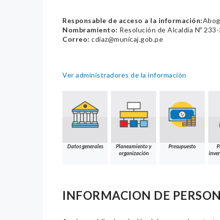
Responsable de acceso a la información:
Abog.
Nombramiento:
Resolución de Alcaldía Nº 23
Correo:
cdiaz@municaj.gob.pe
Ver administradores de la información
Datos generales
Planeamiento y
Presupuesto
P
organización
inver
INFORMACION DE PERSO