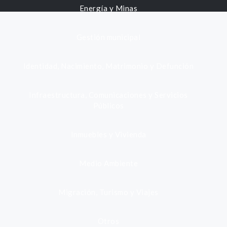
Energía y Minas
Gestión municipal
Identidad, Nacimiento, Matrimonio y Defunción
Infraestructura, Comunicaciones y Servicios
Públicos
Inmuebles y Vivienda
Medio Ambiente
Migración, Turismo y Viajes
Otros