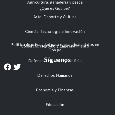
Agricultura, ganadería y pesca
¿Qué es Gob.pe?
Arte, Deporte y Cultura
Ciencia, Tecnología e Innovación
Política de privacidad para el manejo de datos en
Comercio, Negocio y Emprendimiento
Gob.pe
Síguenos
Defensa, Seguridad y Justicia
Derechos Humanos
Economía y Finanzas
Educación