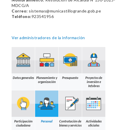
MDCG/A
Correo:
sistemas@municastillogrande.gob.pe
Teléfono:
923541956
Ver administradores de la información
Datos generales
Planeamiento y
Presupuesto
Proyectos de
organización
inversión e
Infobras
Participación
Personal
Contratación de
Actividades
ciudadana
bienes y servicios
oficiales