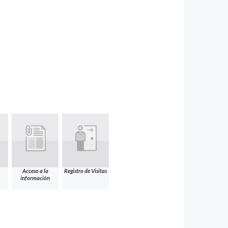
Acceso a la
Registro de Visitas
información