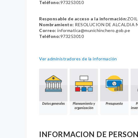
Teléfono:
973253010
Responsable de acceso a la información:
ZOI
Nombramiento:
RESOLUCION DE ALCALDIA N
Correo:
informatica@munichinchero.gob.pe
Teléfono:
973253010
Ver administradores de la información
Datos generales
Planeamiento y
Presupuesto
P
organización
inver
INFORMACION DE PERSO