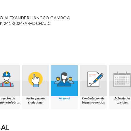
LO ALEXANDER HANCCO GAMBOA
° 241-2024-A-MDCH/U.C
royectos de
Participación
Personal
Contratación de
Actividades
sión e Infobras
ciudadana
bienes y servicios
oficiales
NAL