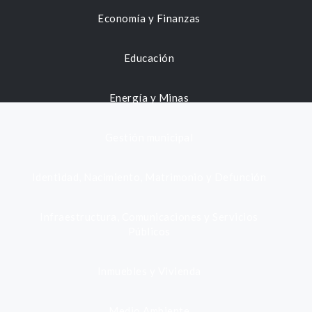
Economía y Finanzas
Educación
Energía y Minas
Gestión municipal
Identidad, Nacimiento, Matrimonio y Defunción
Infraestructura, Comunicaciones y Servicios
Públicos
Inmuebles y Vivienda
Medio Ambiente