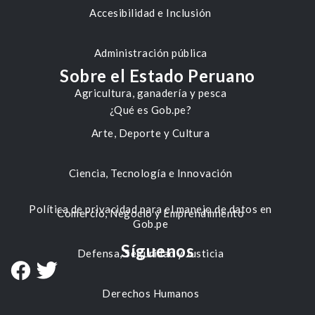
Accesibilidad e Inclusión
Administración pública
Sobre el Estado Peruano
Agricultura, ganadería y pesca
¿Qué es Gob.pe?
Arte, Deporte y Cultura
Ciencia, Tecnología e Innovación
Política de privacidad para el manejo de datos en
Comercio, Negocio y Emprendimiento
Gob.pe
Síguenos
Defensa, Seguridad y Justicia
Derechos Humanos