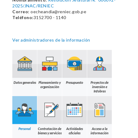
2025/JNAC/RENIEC
Correo:
oecheandia@reniec.gob.pe
Teléfono:
3152700 - 1140
Ver administradores de la información
Datos generales
Planeamiento y
Presupuesto
Proyectos de
organización
inversión e
Infobras
Personal
Contratación de
Actividades
Acceso a la
bienes y servicios
oficiales
información