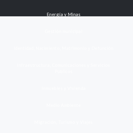
Energía y Minas
Gestión municipal
Identidad, Nacimiento, Matrimonio y Defunción
Infraestructura, Comunicaciones y Servicios
Públicos
Inmuebles y Vivienda
Medio Ambiente
Migración, Turismo y Viajes