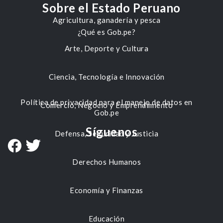
Sobre el Estado Peruano
Agricultura, ganadería y pesca
¿Qué es Gob.pe?
Arte, Deporte y Cultura
Ciencia, Tecnología e Innovación
Política de privacidad para el manejo de datos en
Comercio, Negocio y Emprendimiento
Gob.pe
Síguenos
Defensa, Seguridad y Justicia
Derechos Humanos
Economía y Finanzas
Educación