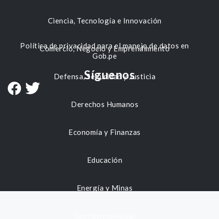
Ciencia, Tecnología e Innovación
Política de privacidad para el manejo de datos en
Comercio, Negocio y Emprendimiento
Gob.pe
Síguenos
Defensa, Seguridad y Justicia
Derechos Humanos
Economía y Finanzas
Educación
Energía y Minas
Gestión municipal