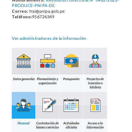
PRODUCE-PNIPA-DE
Correo:
frai@pnipa.gob.pe
Teléfono:
956726349
Ver administradores de la información
Datos generales
Planeamiento y
Presupuesto
Proyectos de
organización
inversión e
Infobras
Personal
Contratación de
Actividades
Acceso a la
bienes y servicios
oficiales
información