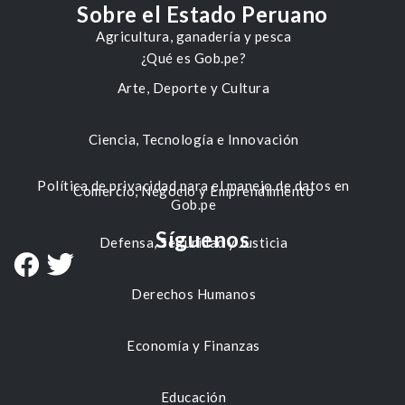
Sobre el Estado Peruano
Agricultura, ganadería y pesca
¿Qué es Gob.pe?
Arte, Deporte y Cultura
Ciencia, Tecnología e Innovación
Política de privacidad para el manejo de datos en
Comercio, Negocio y Emprendimiento
Gob.pe
Síguenos
Defensa, Seguridad y Justicia
Derechos Humanos
Economía y Finanzas
Educación