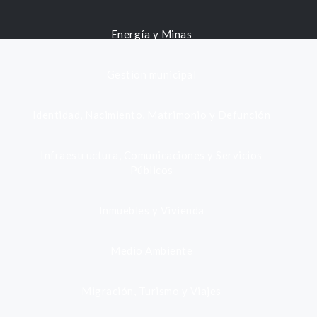
Energía y Minas
Gestión municipal
Identidad, Nacimiento, Matrimonio y Defunción
Infraestructura, Comunicaciones y Servicios
Públicos
Inmuebles y Vivienda
Medio Ambiente
Migración, Turismo y Viajes