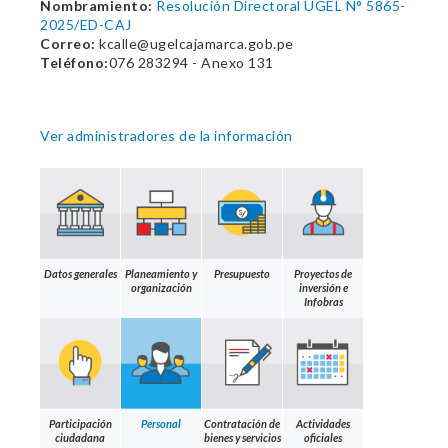
Nombramiento:
Resolución Directoral UGEL N° 5865-
2025/ED-CAJ
Correo:
kcalle@ugelcajamarca.gob.pe
Teléfono:
076 283294 - Anexo 131
Ver administradores de la información
Datos generales
Planeamiento y
Presupuesto
Proyectos de
organización
inversión e
Infobras
Participación
Personal
Contratación de
Actividades
ciudadana
bienes y servicios
oficiales