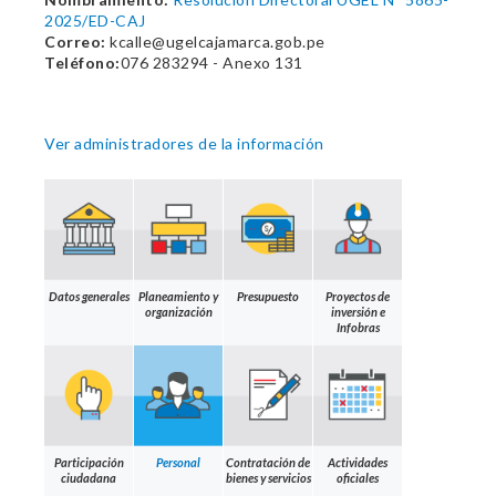
2025/ED-CAJ
Correo:
kcalle@ugelcajamarca.gob.pe
Teléfono:
076 283294 - Anexo 131
Ver administradores de la información
Datos generales
Planeamiento y
Presupuesto
Proyectos de
organización
inversión e
Infobras
Participación
Personal
Contratación de
Actividades
ciudadana
bienes y servicios
oficiales