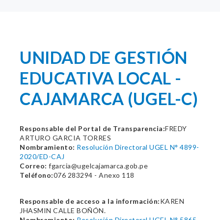
UNIDAD DE GESTIÓN
EDUCATIVA LOCAL -
CAJAMARCA (UGEL-C)
Responsable del Portal de Transparencia:
FREDY
ARTURO GARCIA TORRES
Nombramiento:
Resolución Directoral UGEL N° 4899-
2020/ED-CAJ
Correo:
fgarcia@ugelcajamarca.gob.pe
Teléfono:
076 283294 - Anexo 118
Responsable de acceso a la información:
KAREN
JHASMIN CALLE BOÑÓN.
Nombramiento:
Resolución Directoral UGEL N° 5865-