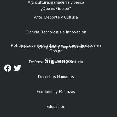
Agricultura, ganadería y pesca
¿Qué es Gob.pe?
Arte, Deporte y Cultura
Ciencia, Tecnología e Innovación
Política de privacidad para el manejo de datos en
Comercio, Negocio y Emprendimiento
Gob.pe
Síguenos
Defensa, Seguridad y Justicia
Derechos Humanos
Economía y Finanzas
Educación