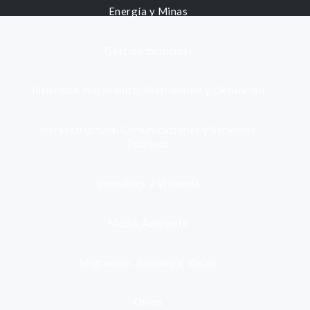
Energía y Minas
Gestión municipal
Identidad, Nacimiento, Matrimonio y Defunción
Infraestructura, Comunicaciones y Servicios
Públicos
Inmuebles y Vivienda
Medio Ambiente
Migración, Turismo y Viajes
Otros