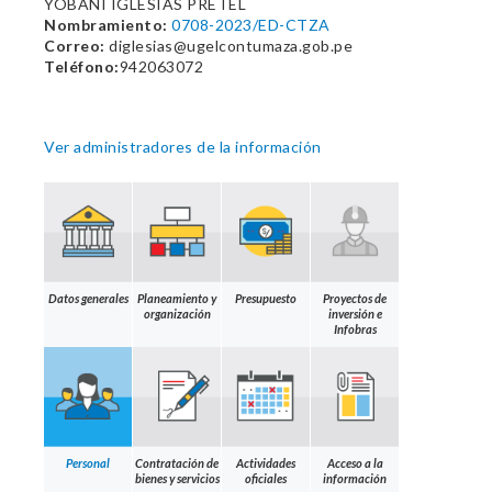
YOBANI IGLESIAS PRETEL
Nombramiento:
0708-2023/ED-CTZA
Correo:
diglesias@ugelcontumaza.gob.pe
Teléfono:
942063072
Ver administradores de la información
Datos generales
Planeamiento y
Presupuesto
Proyectos de
organización
inversión e
Infobras
Personal
Contratación de
Actividades
Acceso a la
bienes y servicios
oficiales
información