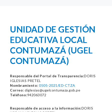
UNIDAD DE GESTIÓN
EDUCATIVA LOCAL
CONTUMAZÁ (UGEL
CONTUMAZÁ)
Responsable del Portal de Transparencia:
DORIS
IGLESIAS PRETEL
Nombramiento:
0505-2021/ED-CTZA
Correo:
diglesias@ugelcontumaza.gob.pe
Teléfono:
942063072
Responsable de acceso a la información:
DORIS