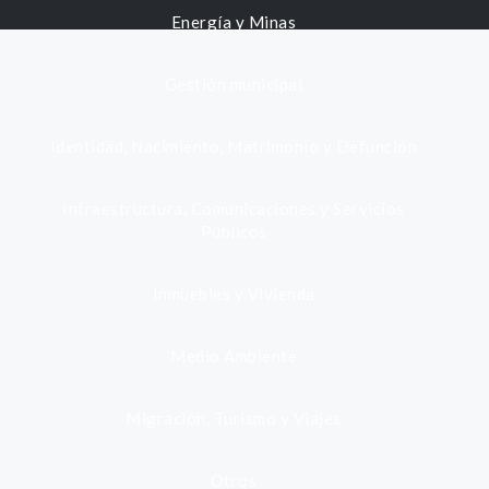
Energía y Minas
Gestión municipal
Identidad, Nacimiento, Matrimonio y Defunción
Infraestructura, Comunicaciones y Servicios
Públicos
Inmuebles y Vivienda
Medio Ambiente
Migración, Turismo y Viajes
Otros