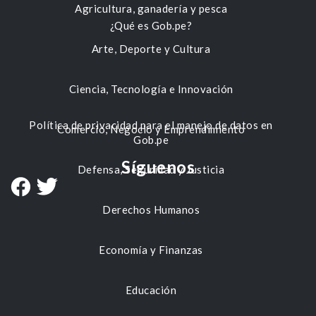
Agricultura, ganadería y pesca
¿Qué es Gob.pe?
Arte, Deporte y Cultura
Ciencia, Tecnología e Innovación
Política de privacidad para el manejo de datos en
Comercio, Negocio y Emprendimiento
Gob.pe
Síguenos
Defensa, Seguridad y Justicia
Derechos Humanos
Economía y Finanzas
Educación