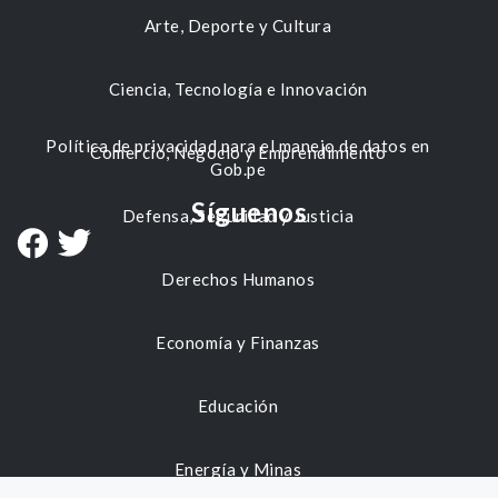
Arte, Deporte y Cultura
Ciencia, Tecnología e Innovación
Política de privacidad para el manejo de datos en
Comercio, Negocio y Emprendimiento
Gob.pe
Síguenos
Defensa, Seguridad y Justicia
Derechos Humanos
Economía y Finanzas
Educación
Energía y Minas