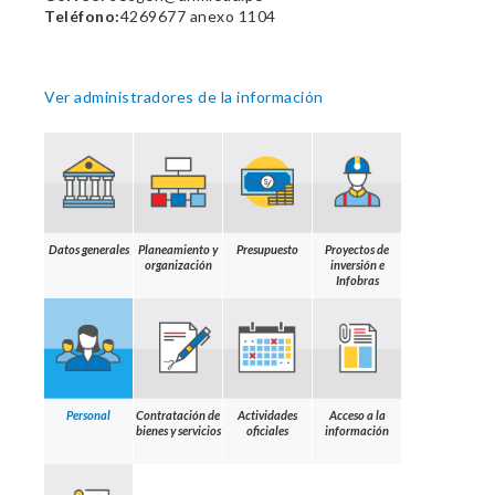
Teléfono:
4269677 anexo 1104
Ver administradores de la información
Datos generales
Planeamiento y
Presupuesto
Proyectos de
organización
inversión e
Infobras
Personal
Contratación de
Actividades
Acceso a la
bienes y servicios
oficiales
información