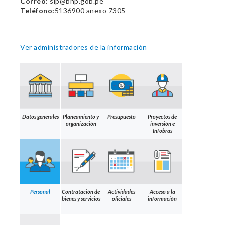
Correo:
sip@bnp.gob.pe
Teléfono:
5136900 anexo 7305
Ver administradores de la información
Datos generales
Planeamiento y
Presupuesto
Proyectos de
organización
inversión e
Infobras
Personal
Contratación de
Actividades
Acceso a la
bienes y servicios
oficiales
información