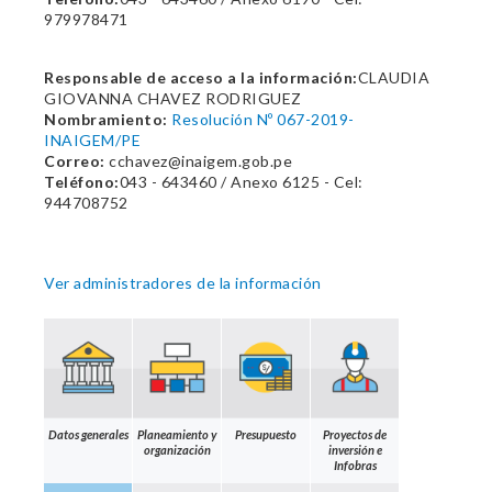
979978471
Responsable de acceso a la información:
CLAUDIA
GIOVANNA CHAVEZ RODRIGUEZ
Nombramiento:
Resolución Nº 067-2019-
INAIGEM/PE
Correo:
cchavez@inaigem.gob.pe
Teléfono:
043 - 643460 / Anexo 6125 - Cel:
944708752
Ver administradores de la información
Datos generales
Planeamiento y
Presupuesto
Proyectos de
organización
inversión e
Infobras