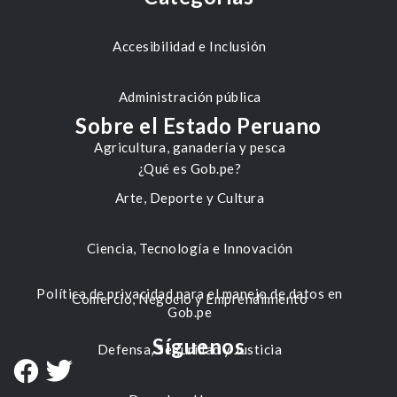
Accesibilidad e Inclusión
Administración pública
Sobre el Estado Peruano
Agricultura, ganadería y pesca
¿Qué es Gob.pe?
Arte, Deporte y Cultura
Ciencia, Tecnología e Innovación
Política de privacidad para el manejo de datos en
Comercio, Negocio y Emprendimiento
Gob.pe
Síguenos
Defensa, Seguridad y Justicia