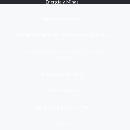
Energía y Minas
Gestión municipal
Identidad, Nacimiento, Matrimonio y Defunción
Infraestructura, Comunicaciones y Servicios
Públicos
Inmuebles y Vivienda
Medio Ambiente
Migración, Turismo y Viajes
Otros