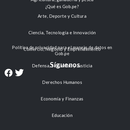
¿Qué es Gob.pe?
Arte, Deporte y Cultura
Ciencia, Tecnología e Innovación
Política de privacidad para el manejo de datos en
Comercio, Negocio y Emprendimiento
Gob.pe
Síguenos
Defensa, Seguridad y Justicia
Derechos Humanos
Economía y Finanzas
Educación