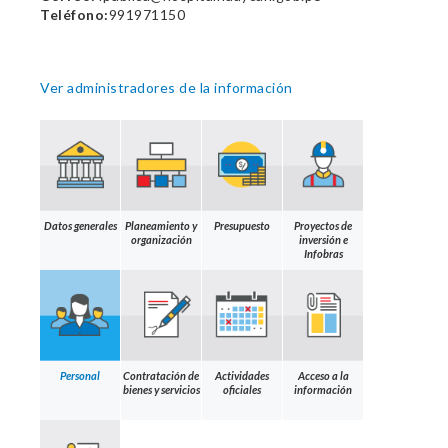
Teléfono:
991971150
Ver administradores de la información
Datos generales
Planeamiento y
Presupuesto
Proyectos de
organización
inversión e
Infobras
Personal
Contratación de
Actividades
Acceso a la
bienes y servicios
oficiales
información