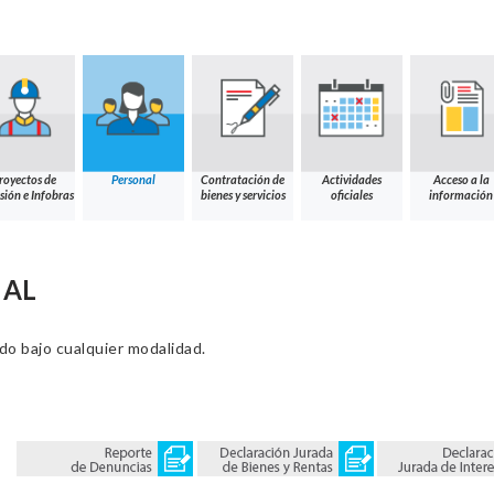
royectos de
Personal
Contratación de
Actividades
Acceso a la
sión e Infobras
bienes y servicios
oficiales
información
NAL
ado bajo cualquier modalidad.