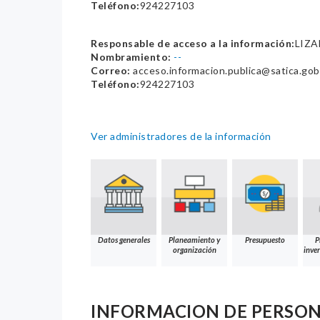
Teléfono:
924227103
Responsable de acceso a la información:
LIZ
Nombramiento:
--
Correo:
acceso.informacion.publica@satica.gob
Teléfono:
924227103
Ver administradores de la información
Datos generales
Planeamiento y
Presupuesto
P
organización
inver
INFORMACION DE PERSO