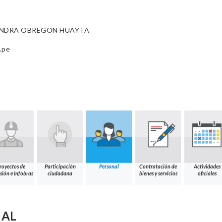
ANDRA OBREGON HUAYTA
.pe
royectos de
Participación
Personal
Contratación de
Actividades
sión e Infobras
ciudadana
bienes y servicios
oficiales
NAL