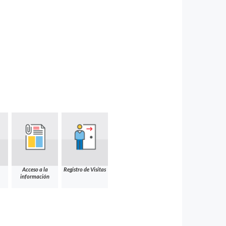
Acceso a la
Registro de Visitas
información