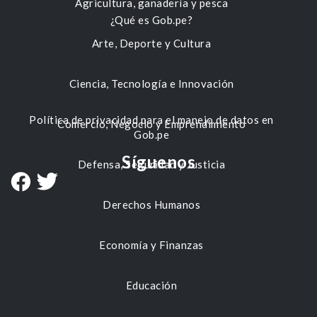
Agricultura, ganadería y pesca
¿Qué es Gob.pe?
Arte, Deporte y Cultura
Ciencia, Tecnología e Innovación
Política de privacidad para el manejo de datos en
Comercio, Negocio y Emprendimiento
Gob.pe
Síguenos
Defensa, Seguridad y Justicia
Derechos Humanos
Economía y Finanzas
Educación