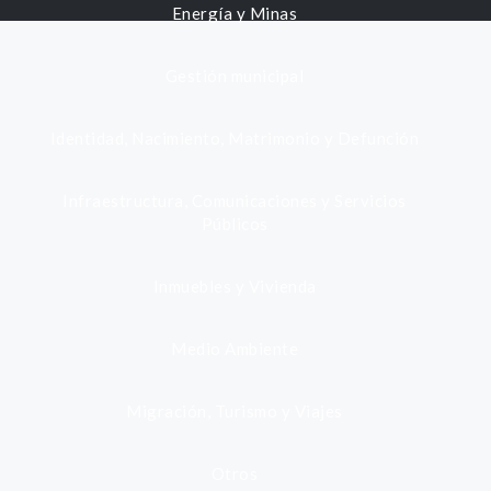
Energía y Minas
Gestión municipal
Identidad, Nacimiento, Matrimonio y Defunción
Infraestructura, Comunicaciones y Servicios
Públicos
Inmuebles y Vivienda
Medio Ambiente
Migración, Turismo y Viajes
Otros