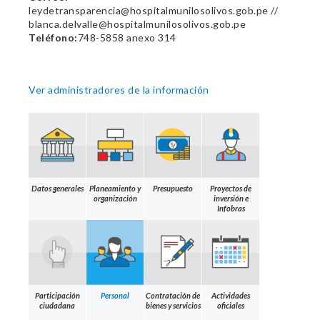
leydetransparencia@hospitalmunilosolivos.gob.pe //
blanca.delvalle@hospitalmunilosolivos.gob.pe
Teléfono:
748-5858 anexo 314
Ver administradores de la información
Datos generales
Planeamiento y
Presupuesto
Proyectos de
organización
inversión e
Infobras
Participación
Personal
Contratación de
Actividades
ciudadana
bienes y servicios
oficiales