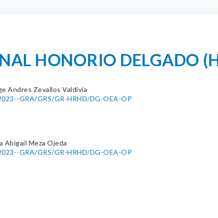
IONAL HONORIO DELGADO (
ge Andres Zevallos Valdivia
052-2023--GRA/GRS/GR-HRHD/DG-OEA-OP
na Abigail Meza Ojeda
052-2023--GRA/GRS/GR-HRHD/DG-OEA-OP