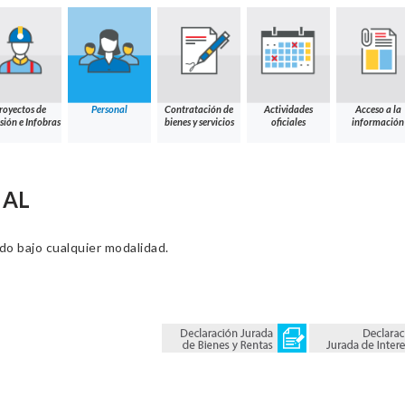
royectos de
Personal
Contratación de
Actividades
Acceso a la
sión e Infobras
bienes y servicios
oficiales
información
NAL
ado bajo cualquier modalidad.