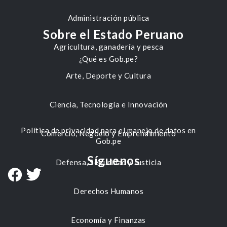
Administración pública
Sobre el Estado Peruano
Agricultura, ganadería y pesca
¿Qué es Gob.pe?
Arte, Deporte y Cultura
Ciencia, Tecnología e Innovación
Política de privacidad para el manejo de datos en
Comercio, Negocio y Emprendimiento
Gob.pe
Síguenos
Defensa, Seguridad y Justicia
Derechos Humanos
Economía y Finanzas