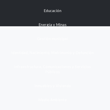
Educación
Energía y Minas
Gestión municipal
Identidad, Nacimiento, Matrimonio y Defunción
Infraestructura, Comunicaciones y Servicios
Públicos
Inmuebles y Vivienda
Medio Ambiente