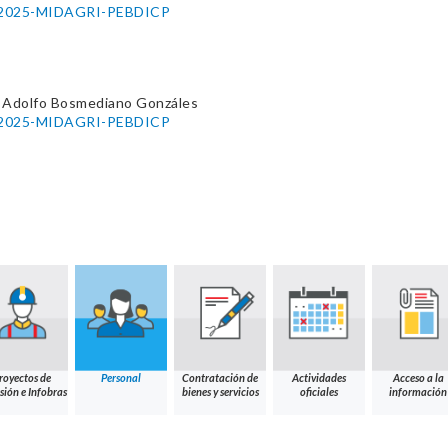
56-2025-MIDAGRI-PEBDICP
 Adolfo Bosmediano Gonzáles
57-2025-MIDAGRI-PEBDICP
royectos de
Personal
Contratación de
Actividades
Acceso a la
sión e Infobras
bienes y servicios
oficiales
información