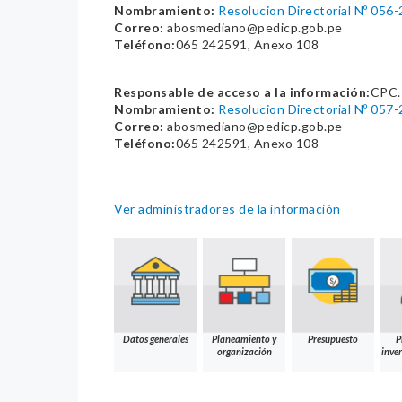
Nombramiento:
Resolucion Directorial Nº 0
Correo:
abosmediano@pedicp.gob.pe
Teléfono:
065 242591, Anexo 108
Responsable de acceso a la información:
CPC.
Nombramiento:
Resolucion Directorial Nº 0
Correo:
abosmediano@pedicp.gob.pe
Teléfono:
065 242591, Anexo 108
Ver administradores de la información
Datos generales
Planeamiento y
Presupuesto
P
organización
inver