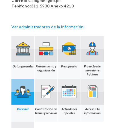
Correo:
saip@mef.gob.pe
Teléfono:
311-5930 Anexo 4210
Ver administradores de la información
Datos generales
Planeamiento y
Presupuesto
Proyectos de
organización
inversión e
Infobras
Personal
Contratación de
Actividades
Acceso a la
bienes y servicios
oficiales
información