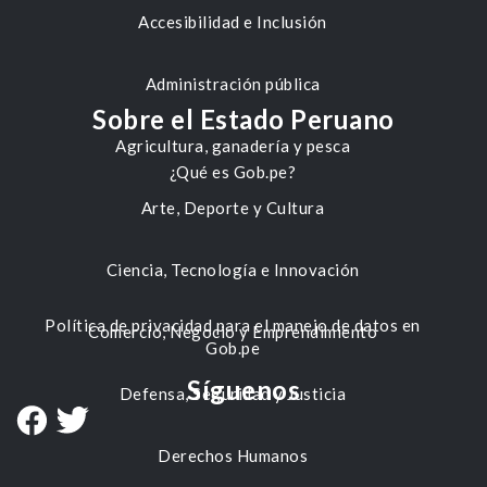
Accesibilidad e Inclusión
Administración pública
Sobre el Estado Peruano
Agricultura, ganadería y pesca
¿Qué es Gob.pe?
Arte, Deporte y Cultura
Ciencia, Tecnología e Innovación
Política de privacidad para el manejo de datos en
Comercio, Negocio y Emprendimiento
Gob.pe
Síguenos
Defensa, Seguridad y Justicia
Derechos Humanos