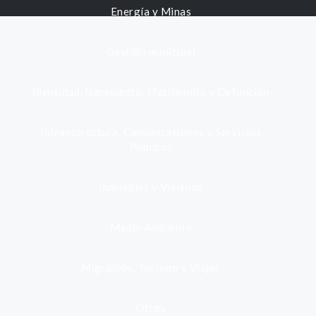
Energía y Minas
Gestión municipal
Identidad, Nacimiento, Matrimonio y Defunción
Infraestructura, Comunicaciones y Servicios
Públicos
Inmuebles y Vivienda
Medio Ambiente
Migración, Turismo y Viajes
Otros