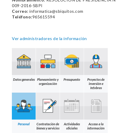
009-2016-SBPI
Correo:
informatica@sbiquitos.com
Teléfono:
965615594
Ver administradores de la información
Datos generales
Planeamiento y
Presupuesto
Proyectos de
organización
inversión e
Infobras
Personal
Contratación de
Actividades
Acceso a la
bienes y servicios
oficiales
información