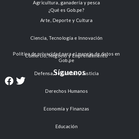
Agricultura, ganadería y pesca
¿Qué es Gob.pe?
Arte, Deporte y Cultura
Ciencia, Tecnología e Innovación
Política de privacidad para el manejo de datos en
Comercio, Negocio y Emprendimiento
Gob.pe
Síguenos
Defensa, Seguridad y Justicia
Derechos Humanos
Economía y Finanzas
Educación