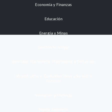
Economía y Finanzas
Educación
Energía y Minas
Gestión municipal
Identidad, Nacimiento, Matrimonio y Defunción
Infraestructura, Comunicaciones y Servicios
Públicos
Inmuebles y Vivienda
Medio Ambiente