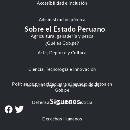
Accesibilidad e Inclusión
Administración pública
Sobre el Estado Peruano
Agricultura, ganadería y pesca
¿Qué es Gob.pe?
Arte, Deporte y Cultura
Ciencia, Tecnología e Innovación
Política de privacidad para el manejo de datos en
Comercio, Negocio y Emprendimiento
Gob.pe
Síguenos
Defensa, Seguridad y Justicia
Derechos Humanos