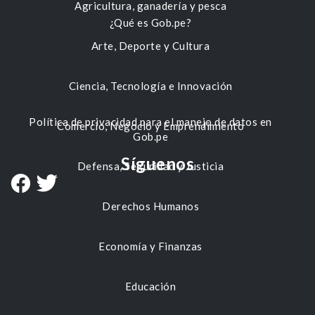
Agricultura, ganadería y pesca
¿Qué es Gob.pe?
Arte, Deporte y Cultura
Ciencia, Tecnología e Innovación
Política de privacidad para el manejo de datos en
Comercio, Negocio y Emprendimiento
Gob.pe
Síguenos
Defensa, Seguridad y Justicia
Derechos Humanos
Economía y Finanzas
Educación