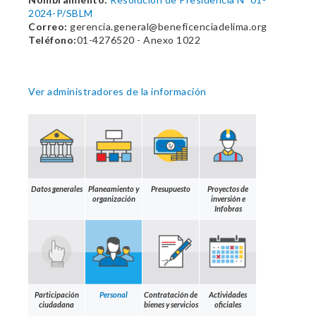
2024-P/SBLM
Correo:
gerencia.general@beneficenciadelima.org
Teléfono:
01-4276520 - Anexo 1022
Ver administradores de la información
Datos generales
Planeamiento y
Presupuesto
Proyectos de
organización
inversión e
Infobras
Participación
Personal
Contratación de
Actividades
ciudadana
bienes y servicios
oficiales