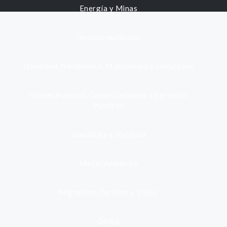
Energía y Minas
Gestión municipal
Identidad, Nacimiento, Matrimonio y Defunción
Infraestructura, Comunicaciones y Servicios
Públicos
Inmuebles y Vivienda
Medio Ambiente
Migración, Turismo y Viajes
Otros