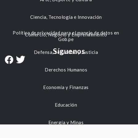
Ciencia, Tecnología e Innovación
Política de privacidad para el manejo de datos en
Comercio, Negocio y Emprendimiento
Gob.pe
Síguenos
Defensa, Seguridad y Justicia
Derechos Humanos
Economía y Finanzas
Educación
Energía y Minas