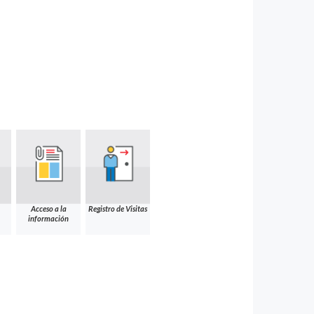
Acceso a la
Registro de Visitas
información