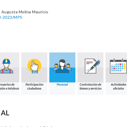
 Augusta Molina Mauricio
53-2023/MPS
royectos de
Participación
Personal
Contratación de
Actividades
sión e Infobras
ciudadana
bienes y servicios
oficiales
NAL