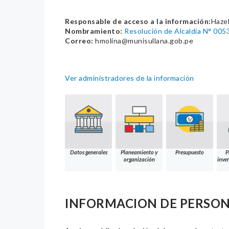
Responsable de acceso a la información:
Hazel
Nombramiento:
Resolución de Alcaldía N° 00
Correo:
hmolina@munisullana.gob.pe
Ver administradores de la información
Datos generales
Planeamiento y
Presupuesto
P
organización
inver
INFORMACION DE PERSO