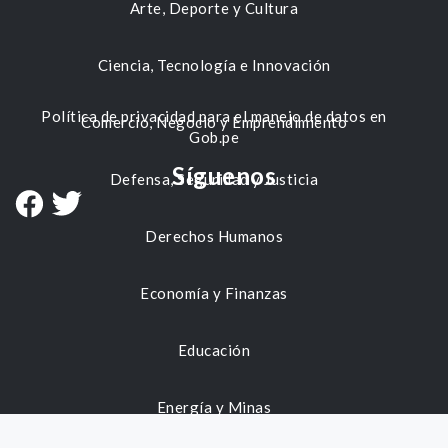
Arte, Deporte y Cultura
Ciencia, Tecnología e Innovación
Política de privacidad para el manejo de datos en
Comercio, Negocio y Emprendimiento
Gob.pe
Síguenos
Defensa, Seguridad y Justicia
Derechos Humanos
Economía y Finanzas
Educación
Energía y Minas