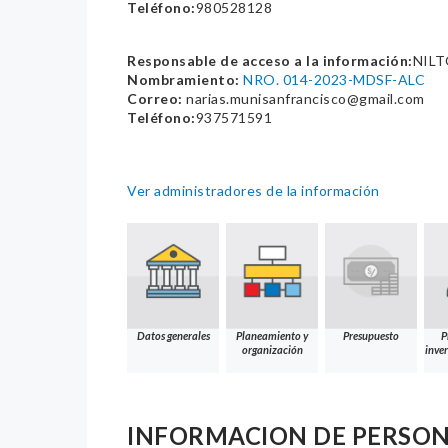
Teléfono:
980528128
Responsable de acceso a la información:
NILT
Nombramiento:
NRO. 014-2023-MDSF-ALC
Correo:
narias.munisanfrancisco@gmail.com
Teléfono:
937571591
Ver administradores de la información
Datos generales
Planeamiento y
Presupuesto
P
organización
inver
INFORMACION DE PERSO