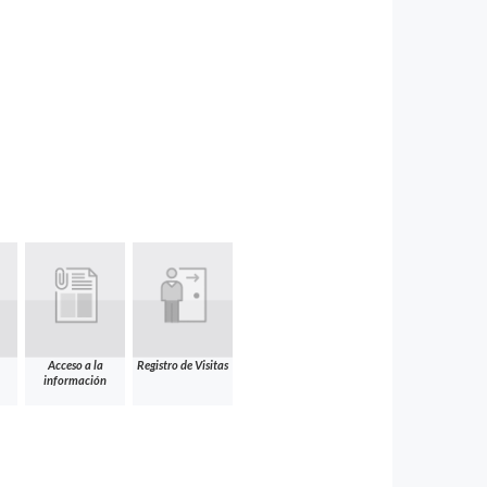
Acceso a la
Registro de Visitas
información