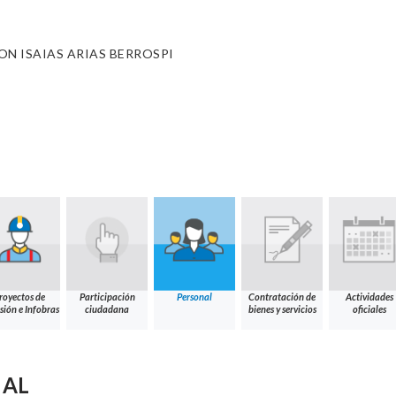
ON ISAIAS ARIAS BERROSPI
royectos de
Participación
Personal
Contratación de
Actividades
sión e Infobras
ciudadana
bienes y servicios
oficiales
NAL