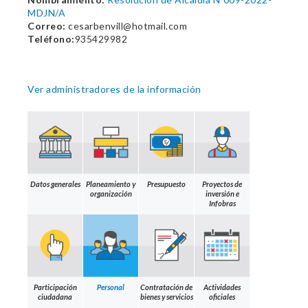
MDJN/A
Correo:
cesarbenvill@hotmail.com
Teléfono:
935429982
Ver administradores de la información
Datos generales
Planeamiento y
Presupuesto
Proyectos de
organización
inversión e
Infobras
Participación
Personal
Contratación de
Actividades
ciudadana
bienes y servicios
oficiales