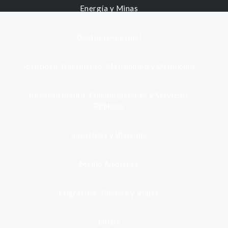
Energía y Minas
Gestión municipal
Identidad, Nacimiento, Matrimonio y Defunción
Infraestructura, Comunicaciones y Servicios
Públicos
Inmuebles y Vivienda
Medio Ambiente
Migración, Turismo y Viajes
Otros