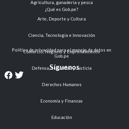
Agricultura, ganadería y pesca
¿Qué es Gob.pe?
Arte, Deporte y Cultura
Ciencia, Tecnología e Innovación
Política de privacidad para el manejo de datos en
Comercio, Negocio y Emprendimiento
Gob.pe
Síguenos
Defensa, Seguridad y Justicia
Derechos Humanos
Economía y Finanzas
Educación