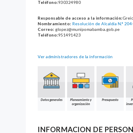
Teléfono:
930324980
Responsable de acceso a la información:
Greic
Nombramiento:
Resolución de Alcaldía N.° 2
Correo:
glopez@munipomabamba.gob.pe
Teléfono:
951491423
Ver administradores de la información
Datos generales
Planeamiento y
Presupuesto
P
organización
inver
INFORMACION DE PERSO