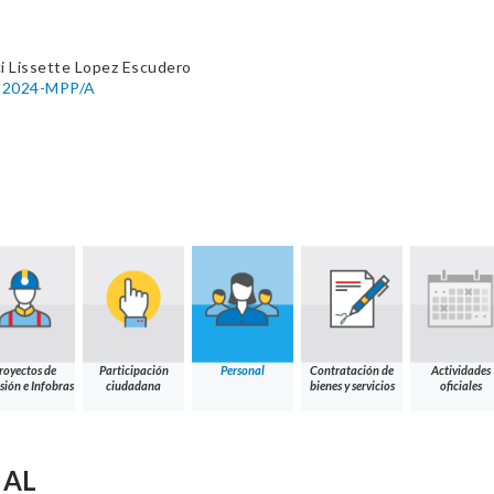
i Lissette Lopez Escudero
04-2024-MPP/A
royectos de
Participación
Personal
Contratación de
Actividades
sión e Infobras
ciudadana
bienes y servicios
oficiales
NAL