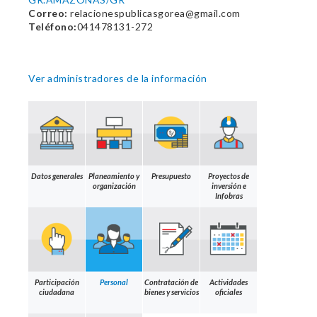
Correo:
relacionespublicasgorea@gmail.com
Teléfono:
041478131-272
Ver administradores de la información
Datos generales
Planeamiento y
Presupuesto
Proyectos de
organización
inversión e
Infobras
Participación
Personal
Contratación de
Actividades
ciudadana
bienes y servicios
oficiales