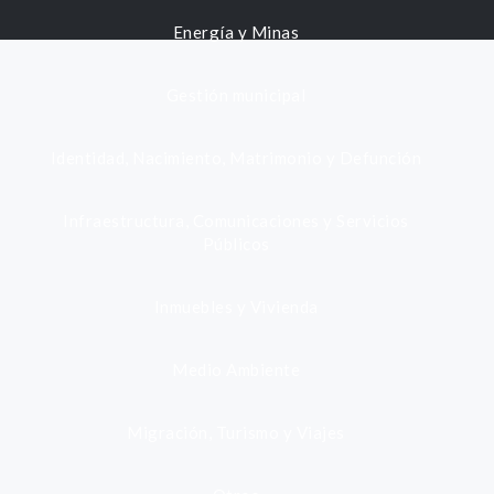
Energía y Minas
Gestión municipal
Identidad, Nacimiento, Matrimonio y Defunción
Infraestructura, Comunicaciones y Servicios
Públicos
Inmuebles y Vivienda
Medio Ambiente
Migración, Turismo y Viajes