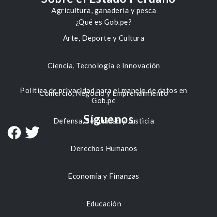
Agricultura, ganadería y pesca
¿Qué es Gob.pe?
Arte, Deporte y Cultura
Ciencia, Tecnología e Innovación
Política de privacidad para el manejo de datos en
Comercio, Negocio y Emprendimiento
Gob.pe
Síguenos
Defensa, Seguridad y Justicia
Derechos Humanos
Economía y Finanzas
Educación